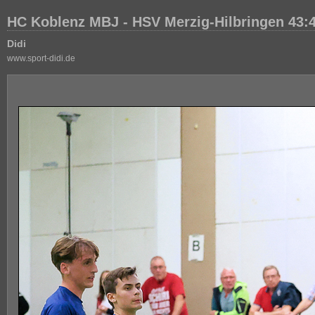
HC Koblenz MBJ - HSV Merzig-Hilbringen 43:
Didi
www.sport-didi.de